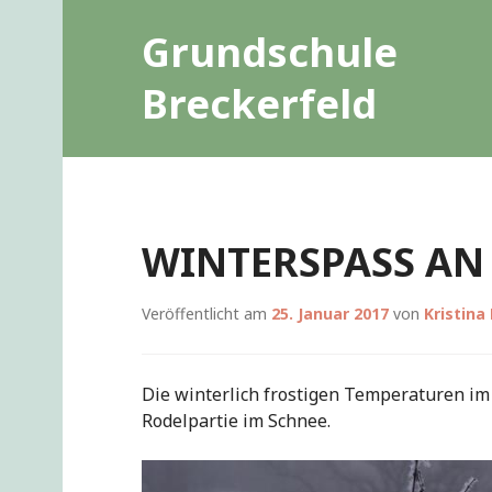
Zum
Grundschule
Inhalt
springen
Breckerfeld
WINTERSPASS AN 
Veröffentlicht am
25. Januar 2017
von
Kristina
Die winterlich frostigen Temperaturen im
Rodelpartie im Schnee.