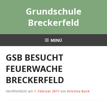
Zum
Grundschule
Inhalt
springen
Breckerfeld
MENÜ
GSB BESUCHT
FEUERWACHE
BRECKERFELD
Veröffentlicht am
1. Februar 2017
von
Kristina Buck