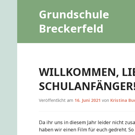
Zum
Grundschule
Inhalt
springen
Breckerfeld
WILLKOMMEN, LI
SCHULANFÄNGER
Veröffentlicht am
16. Juni 2021
von
Kristina Bu
Da ihr uns in diesem Jahr leider nicht z
haben wir einen Film für euch gedreht. So