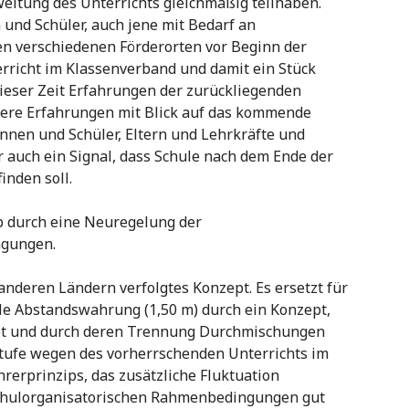
weitung des Unterrichts gleichmäßig teilhaben.
 und Schüler, auch jene mit Bedarf an
n verschiedenen Förderorten vor Beginn der
rricht im Klassenverband und damit ein Stück
ieser Zeit Erfahrungen der zurückliegenden
ere Erfahrungen mit Blick auf das kommende
nnen und Schüler, Eltern und Lehrkräfte und
ber auch ein Signal, dass Schule nach dem Ende der
inden soll.
b durch eine Neuregelung der
ngungen.
 anderen Ländern verfolgtes Konzept. Es ersetzt für
lle Abstandswahrung (1,50 m) durch ein Konzept,
et und durch deren Trennung Durchmischungen
stufe wegen des vorherrschenden Unterrichts im
erprinzips, das zusätzliche Fluktuation
schulorganisatorischen Rahmenbedingungen gut