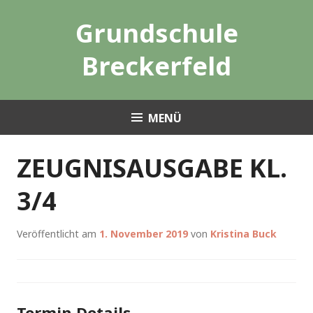
Zum
Grundschule
Inhalt
springen
Breckerfeld
MENÜ
ZEUGNISAUSGABE KL.
3/4
Veröffentlicht am
1. November 2019
von
Kristina Buck
Termin Details