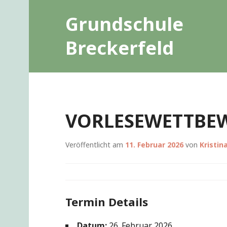
Zum
Grundschule
Inhalt
springen
Breckerfeld
VORLESEWETTBE
Veröffentlicht am
11. Februar 2026
von
Kristin
Termin Details
Datum:
26. Februar 2026