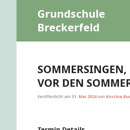
Zum
Grundschule
Inhalt
springen
Breckerfeld
SOMMERSINGEN, 
VOR DEN SOMMER
Veröffentlicht am
31. Mai 2024
von
Kristina Bu
Termin Details