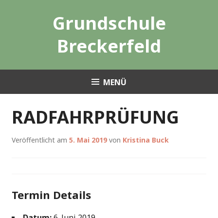
Zum
Grundschule
Inhalt
springen
Breckerfeld
MENÜ
RADFAHRPRÜFUNG
Veröffentlicht am
5. Mai 2019
von
Kristina Buck
Termin Details
Datum:
6. Juni 2019