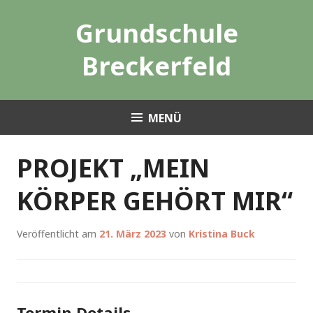
Zum
Grundschule
Inhalt
springen
Breckerfeld
MENÜ
PROJEKT „MEIN
KÖRPER GEHÖRT MIR“
Veröffentlicht am
21. März 2023
von
Kristina Buck
Termin Details