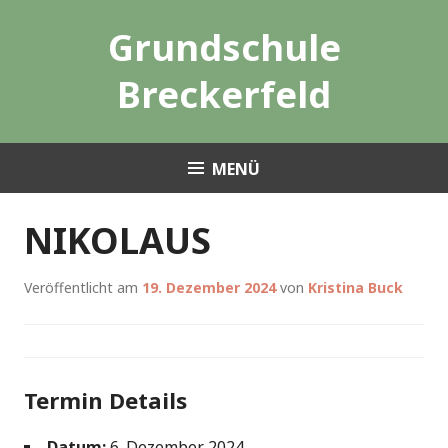
Zum
Grundschule
Inhalt
springen
Breckerfeld
MENÜ
NIKOLAUS
Veröffentlicht am
19. Dezember 2024
von
Kristina Buck
Termin Details
Datum:
6. Dezember 2024