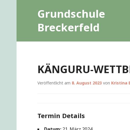
Zum
Grundschule
Inhalt
springen
Breckerfeld
KÄNGURU-WETTB
Veröffentlicht am
8. August 2023
von
Kristina
Termin Details
Datum:
21. März 2024