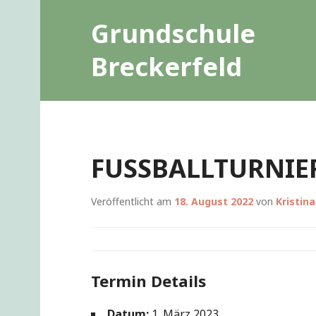
Zum
Grundschule
Inhalt
springen
Breckerfeld
FUSSBALLTURNIER
Veröffentlicht am
18. August 2022
von
Kristin
Termin Details
Datum:
1. März 2023