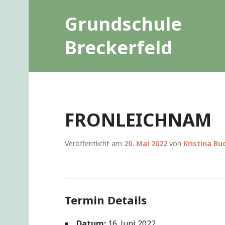
Zum
Grundschule
Inhalt
springen
Breckerfeld
FRONLEICHNAM
Veröffentlicht am
20. Mai 2022
von
Kristina Bu
Termin Details
Datum:
16. Juni 2022