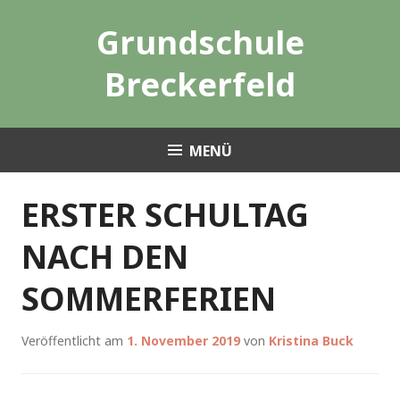
Zum
Grundschule
Inhalt
springen
Breckerfeld
MENÜ
ERSTER SCHULTAG
NACH DEN
SOMMERFERIEN
Veröffentlicht am
1. November 2019
von
Kristina Buck