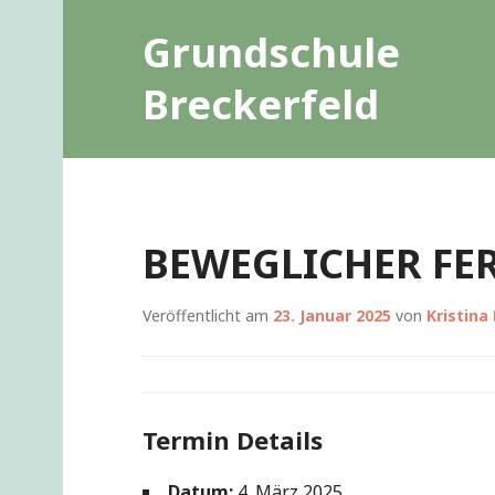
Zum
Grundschule
Inhalt
springen
Breckerfeld
BEWEGLICHER FE
Veröffentlicht am
23. Januar 2025
von
Kristina
Termin Details
Datum:
4. März 2025