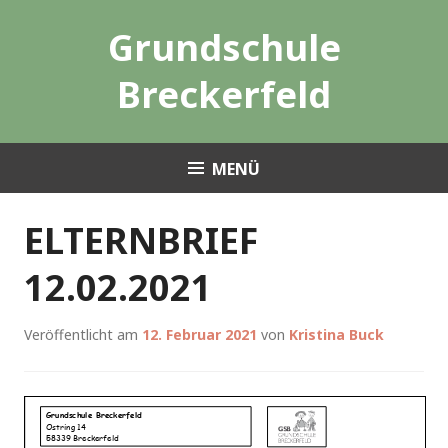
Zum
Grundschule
Inhalt
springen
Breckerfeld
MENÜ
ELTERNBRIEF
12.02.2021
Veröffentlicht am
12. Februar 2021
von
Kristina Buck