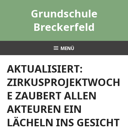
Zum
Grundschule
Inhalt
springen
Breckerfeld
MENÜ
AKTUALISIERT:
ZIRKUSPROJEKTWOCH
E ZAUBERT ALLEN
AKTEUREN EIN
LÄCHELN INS GESICHT