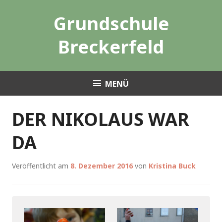
Zum
Grundschule
Inhalt
springen
Breckerfeld
MENÜ
DER NIKOLAUS WAR
DA
Veröffentlicht am
8. Dezember 2016
von
Kristina Buck