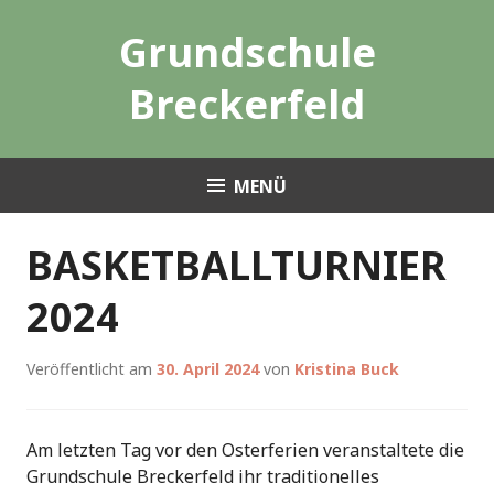
Zum
Grundschule
Inhalt
springen
Breckerfeld
MENÜ
BASKETBALLTURNIER
2024
Veröffentlicht am
30. April 2024
von
Kristina Buck
Am letzten Tag vor den Osterferien veranstaltete die
Grundschule Breckerfeld ihr traditionelles